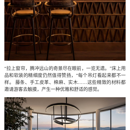
“拉上窗帘，腾冲远山的奇景尽在眼前，一览无遗。”床上用
品和软装的精细度仍然值得赞扬，“每个吊灯看起来都不一
样。 藤条、手工皮革、棉麻、实木……这些精致的材料都
邀请游客去触摸，产生一种优雅和舒适的感觉。