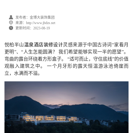
发布者：金博大装饰集团
来源：http://www.jbdzs.net
更新时间：2023-08-19
悦柏半山
温泉酒店装修设计
灵感来源于中国古诗词“家看月
更明”、“人生怎能圆满？ 我们希望能够实现一半的愿望”。
弯曲的露台环绕着方形盒子。 “适可而止，守住底线”的价值
观融入建筑之中。 一个月牙形的露天恒温游泳池倚崖而
立，水满而不溢。